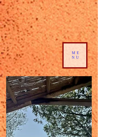
ME
NU