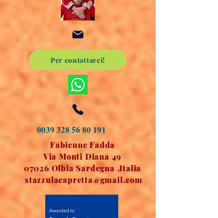
Per contattarci!
0039 328 56 80 191
Fabienne Fadda
Via Monti Diana 49
07026 Olbia Sardegna ,Italia
stazzulacapretta@gmail.com