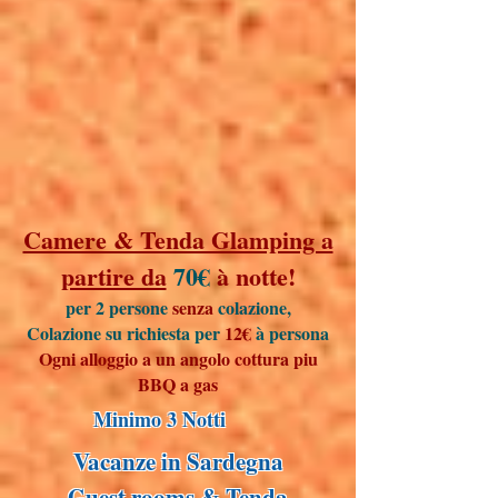
Camere & Tenda Glamping a
partire da
70€
à notte!
per 2 persone
senza
colazione,
Colazione su richiesta per
12€
à persona
Ogni alloggio a un angolo cottura piu
BBQ
a gas
Minimo 3 Notti
Vacanze in Sardegna
Guest rooms & Tenda