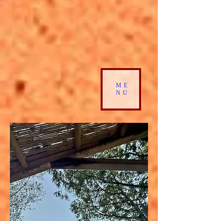
ME
NU