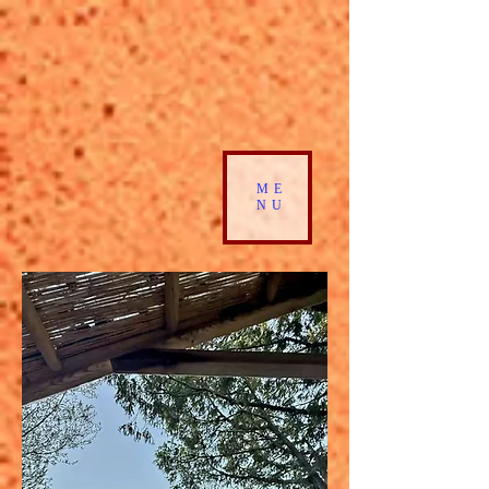
ME
NU