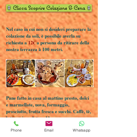
Clicca Scoprire Colazione & Cena
Nel caso in cui non si desideri preparare la
colazione da soli, è possibile averla su
richiesta a
12€
a persona da ritirare della
nostra terrazza à 100 metri.
Pane fatto in casa al mattino presto, dolci
e marmellate, uova, formaggio,
prosciutto, frutta fresca e succhi. Caffè, tè,
latte o cioccolata calda.
Tisana fresca, raccolta nel nostro orto
Phone
Email
Whatsapp
biologico naturale.