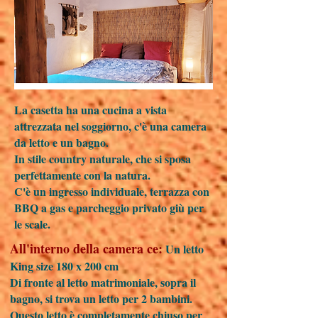
La casetta ha una cucina a vista
attrezzata nel soggiorno, c'è una camera
da letto e un bagno.
In stile country naturale, che si sposa
perfettamente con la natura.
C'è un ingresso individuale, terrazza con
BBQ a gas e parcheggio privato giù per
le scale.
All'interno della camera ce:
Un letto
King size 180 x 200 cm
Di fronte al letto matrimoniale, sopra il
bagno, si trova un letto per 2 bambini.
Questo letto è completamente chiuso per