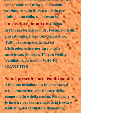
evitare cadute. Tuttavia, è possibile
posizionare sotto di esso un letto per
adulto o una culla, se necessario.
La casetta è dotato di:
Cucina
arredata con Microonde, Forno, Fornelli,
Lavastoviglie, Frigo con congelatore,
Tutto per cucinare, Moka ed
Elettrodomestico per fare il caffè
americano, Stoviglie, TV con Netflix. ,
Ventilatori, Armadio, WiFi 4G
GRATUITO!
Non è presente l'aria condizionata
:
Abbiamo installato un isolamento sul
tetto e zanzariere alle finestre della
camera letto e della cucina. Potete aprire
le finestre per far circolare aria fresca e
usufruire del ventilatore disponibile.