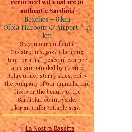
reconnect with nature in
authentic Sardinia
Beaches – 8 km
Olbia Harbour & Airport – 15
km
Stay in our authentic
Guestrooms, cozy Glamping
tent,
or small peaceful camper
area surrounded by nature.
Relax under starry skies, enjoy
the company of our animals, and
discover the beauty of the
Sardinian countryside.
for an unforgettable stay.
♥
La Nostra Casetta